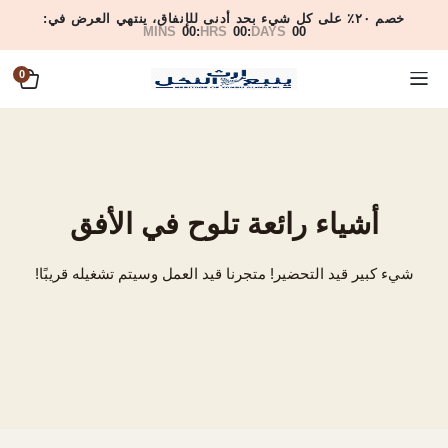
خصم ٢٠٪ على كل شيء بحد أدنى للإنفاق، ينتهي العرض في:
MINS
00
:
HRS
00
:
DAYS
00
0
أشياء رائعة تلوح في الأفق
شيء كبير قيد التحضير! متجرنا قيد العمل وسيتم تشغيله قريبًا!